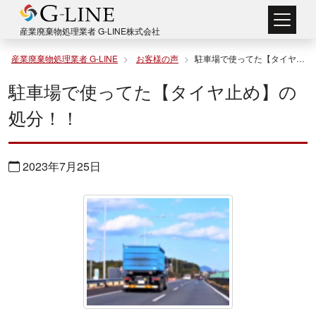
コ
ン
産業廃棄物処理業者 G-LINE株式会社
テ
産業廃棄物処理業者 G-LINE
お客様の声
駐車場で使ってた【タイヤ止め】の処分！！
ン
駐車場で使ってた【タイヤ止め】の
ツ
処分！！
へ
ス
2023年7月25日
キ
ッ
プ