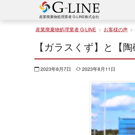
コ
ン
産業廃棄物処理業者 G-LINE株式会社
テ
産業廃棄物処理業者 G-LINE
お客様の声
ン
【ガラスくず】と【陶
ツ
へ
ス
2023年8月7日
2023年8月11日
キ
ッ
プ