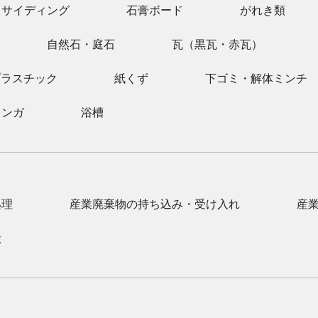
サイディング
石膏ボード
がれき類
自然石・庭石
瓦（黒瓦・赤瓦）
プラスチック
紙くず
下ゴミ・解体ミンチ
レンガ
浴槽
処理
産業廃棄物の持ち込み・受け入れ
産
搬