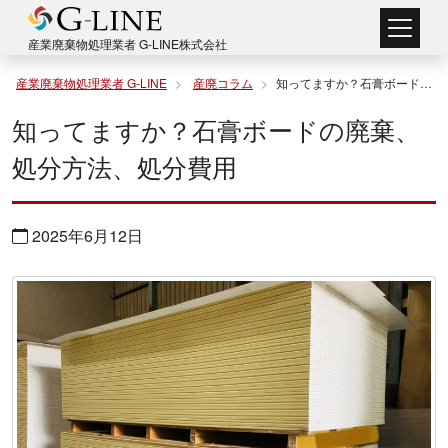
コ
ン
産業廃棄物処理業者 G-LINE株式会社
テ
産業廃棄物処理業者 G-LINE
産廃コラム
知ってますか？石膏ボードの廃棄、処分方法、処分費用
ン
知ってますか？石膏ボードの廃棄、
ツ
処分方法、処分費用
へ
ス
2025年6月12日
キ
ッ
プ