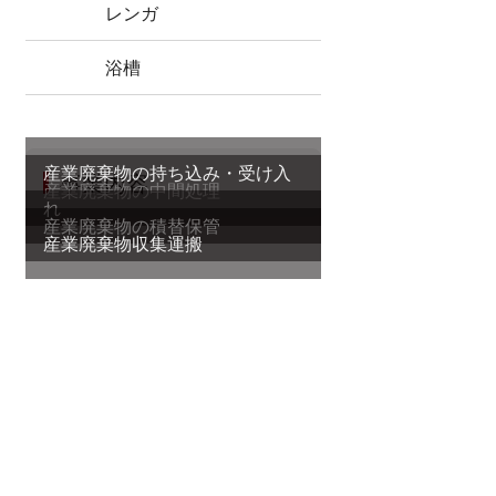
レンガ
浴槽
産業廃棄物の持ち込み・受け入
事業内容
産業廃棄物の中間処理
れ
産業廃棄物の積替保管
産業廃棄物収集運搬