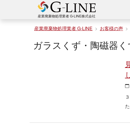
コ
ン
産業廃棄物処理業者 G-LINE株式会社
テ
産業廃棄物処理業者 G-LINE
お客様の声
ン
ガラスくず・陶磁器く
ツ
へ
ス
キ
ッ
プ
３
た