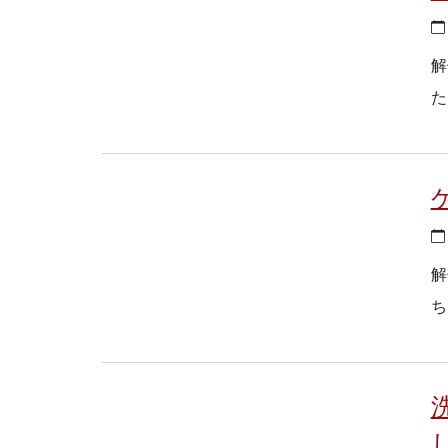
解
た
解
ち