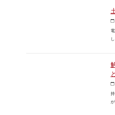
電
し
持
が