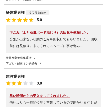
解体業者様
埼玉県 加須市
5.0
下ごみ（土と石膏ボード混じり）の回収を依頼した。
分別が出来ない状態のごみを回収してもらいました。 回収
前には見積りに来てくれてスムーズに事が進み...
産業廃棄物収集運搬
/
下ゴミ・解体ミンチ処分
/
建設業者様
3.0
早い時間からの受入をしてくれました。
他社よりも一時間位早く営業しているので助かります！ 品