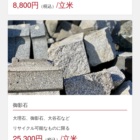
8,800円
/立米
（税込）
御影石
大理石、御影石、大谷石など
リサイクル可能なものに限る
25,300円
/立米
（税込）