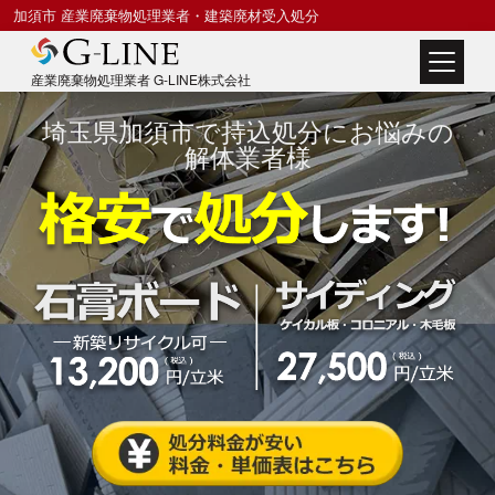
コ
加須市 産業廃棄物処理業者・建築廃材受入処分
ン
産業廃棄物処理業者 G-LINE株式会社
テ
ン
埼玉県加須市で持込処分にお悩みの
解体業者様
ツ
へ
ス
キ
ッ
プ