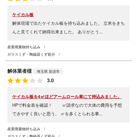
ケイカル板
解体現場で出たケイカル板を持ち込みました。 立米をきち
んと見てくれて納得出来ました。 ありがとう...
産業廃棄物持ち込み
/
ガラスくず・陶磁器くず処分
/
解体業者様
埼玉県 加須市
3.0
ケイカル板を4㎥ほどアームロール車にて持込みました。
HPで料金表を確認！ ㎥請求なので大体の費用を予想
できやすく良いと思う。 ㎥を多くとられる事...
産業廃棄物持ち込み
/
ガラスくず・陶磁器くず処分
/